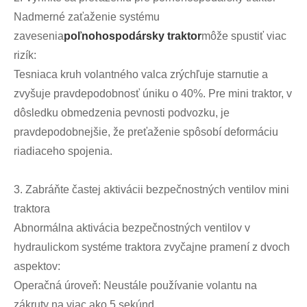
Nadmerné zaťaženie systému
zavesenia
poľnohospodársky traktor
môže spustiť viac
rizík:
Tesniaca kruh volantného valca zrýchľuje starnutie a
zvyšuje pravdepodobnosť úniku o 40%. Pre mini traktor, v
dôsledku obmedzenia pevnosti podvozku, je
pravdepodobnejšie, že preťaženie spôsobí deformáciu
riadiaceho spojenia.
3. Zabráňte častej aktivácii bezpečnostných ventilov mini
traktora
Abnormálna aktivácia bezpečnostných ventilov v
hydraulickom systéme traktora zvyčajne pramení z dvoch
aspektov:
Operačná úroveň: Neustále používanie volantu na
zákruty na viac ako 5 sekúnd