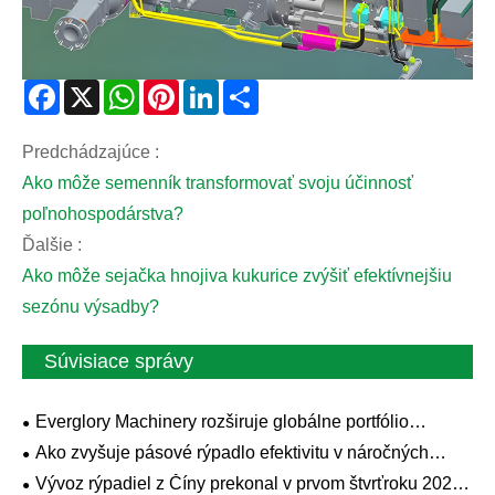
Facebook
X
WhatsApp
Pinterest
LinkedIn
Share
Predchádzajúce :
Ako môže semenník transformovať svoju účinnosť
poľnohospodárstva?
Ďalšie :
Ako môže sejačka hnojiva kukurice zvýšiť efektívnejšiu
sezónu výsadby?
Súvisiace správy
Everglory Machinery rozširuje globálne portfólio
strojových zariadení, predstavuje nové vysokovýkonné
Ako zvyšuje pásové rýpadlo efektivitu v náročných
kolesové nakladače série DX pre celosvetové trhy
stavebných prostrediach?
infraštruktúry a poľnohospodárstva
Vývoz rýpadiel z Číny prekonal v prvom štvrťroku 2026