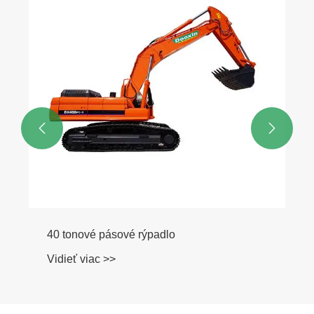


40 tonové pásové rýpadlo
Vidieť viac >>