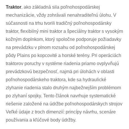
Traktor
, ako základná sila poľnohospodárskej
mechanizácie, vždy zohrávali nenahraditeľnú úlohu. V
súčasnosti na trhu tvorili tradičný poľnohospodársky
traktor, flexibilný mini traktor a špeciálny traktor s vysokým
kožným doplnkom, ktorý spoločne podporuje požiadavky
na prevádzku v plnom rozsahu od poľnohospodárskej
pôdy Plains po kopcovité a horské terény. Pri operáciách
traktorov poruchy v systéme riadenia priamo ovplyvňujú
prevádzkovú bezpečnosť, najmä pri úlohách v oblasti
poľnohospodárskeho traktora, kde sa hydraulické
zlyhanie riadenia stalo druhým najbežnejším problémom
po zlyhaní spojky. Tento článok navrhuje systematické
riešenie založené na údržbe poľnohospodárskych strojov
Veľké údaje z troch dimenzií: princípy návrhu, scenáre
používania a kľúčové body údržby.