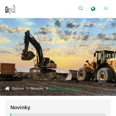


Domov
Novinky
Priemyselné správy
Novinky