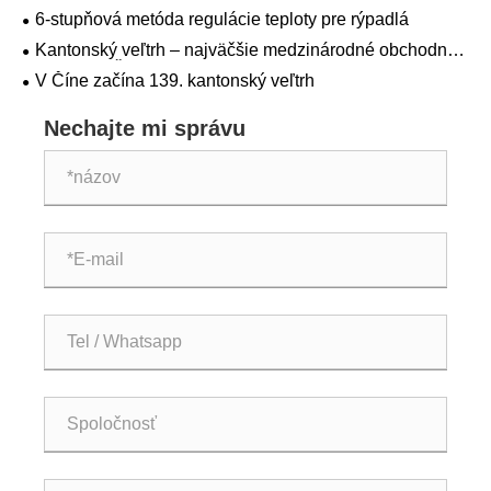
86 500 kusov, čo predstavuje medziročný nárast o 39,98
6-stupňová metóda regulácie teploty pre rýpadlá
%.
Kantonský veľtrh – najväčšie medzinárodné obchodné
podujatie v Číne
V Číne začína 139. kantonský veľtrh
Nechajte mi správu