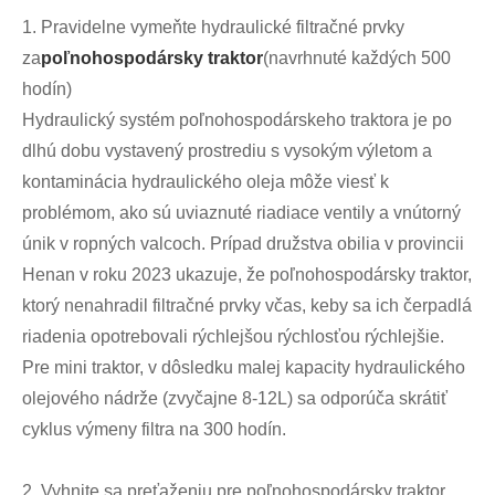
1. Pravidelne vymeňte hydraulické filtračné prvky
za
poľnohospodársky traktor
(navrhnuté každých 500
hodín)
Hydraulický systém poľnohospodárskeho traktora je po
dlhú dobu vystavený prostrediu s vysokým výletom a
kontaminácia hydraulického oleja môže viesť k
problémom, ako sú uviaznuté riadiace ventily a vnútorný
únik v ropných valcoch. Prípad družstva obilia v provincii
Henan v roku 2023 ukazuje, že poľnohospodársky traktor,
ktorý nenahradil filtračné prvky včas, keby sa ich čerpadlá
riadenia opotrebovali rýchlejšou rýchlosťou rýchlejšie.
Pre mini traktor, v dôsledku malej kapacity hydraulického
olejového nádrže (zvyčajne 8-12L) sa odporúča skrátiť
cyklus výmeny filtra na 300 hodín.
2. Vyhnite sa preťaženiu pre poľnohospodársky traktor