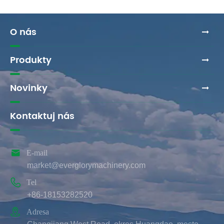
O nás
Produkty
Novinky
Kontaktuj nás

E-mail
market@everglorymachinery.com

Tel
+86-18153282520

Adresa