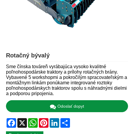
Rotačný bývalý
Sme čínska továreň vyrábajúca vysoko kvalitné
poľnohospodárske traktory a prílohy rotačných brány.
Vybavené 5 workshopmi a pokročilým spracovateľským a
montážnym linkám ponúkame integrované roztoky
poľnohospodárskych traktorov spolu s náhradnými dielmi
a podporou pripojenia.
Odoslať dopyt
Facebook
X
WhatsApp
Pinterest
LinkedIn
Share