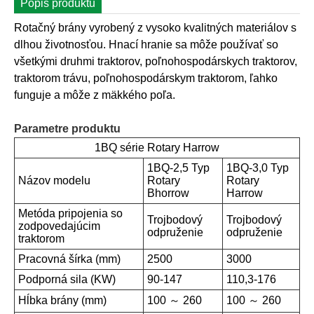
Popis produktu
Rotačný brány vyrobený z vysoko kvalitných materiálov s
dlhou životnosťou. Hnací hranie sa môže používať so
všetkými druhmi traktorov, poľnohospodárskych traktorov,
traktorom trávu, poľnohospodárskym traktorom, ľahko
funguje a môže z mäkkého poľa.
Parametre produktu
1BQ série Rotary Harrow
1BQ-2,5 Typ
1BQ-3,0 Typ
Názov modelu
Rotary
Rotary
Bhorrow
Harrow
Metóda pripojenia so
Trojbodový
Trojbodový
zodpovedajúcim
odpruženie
odpruženie
traktorom
Pracovná šírka (mm)
2500
3000
Podporná sila (KW)
90-147
110,3-176
Hĺbka brány (mm)
100 ～ 260
100 ～ 260