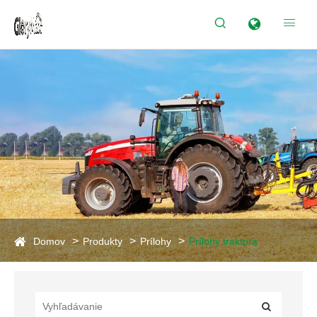


Domov
Produkty
Prílohy
Prílohy traktora