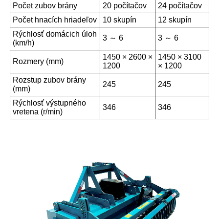
Počet zubov brány
20 počítačov
24 počítačov
Počet hnacích hriadeľov
10 skupín
12 skupín
Rýchlosť domácich úloh
3 ～ 6
3 ～ 6
(km/h)
1450 × 2600 ×
1450 × 3100
Rozmery (mm)
1200
× 1200
Rozstup zubov brány
245
245
(mm)
Rýchlosť výstupného
346
346
vretena (r/min)