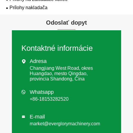
Prílohy nakladača
Odoslať dopyt
Kontaktné informácie
Adresa

Changjiang West Road, okres
Huangdao, mesto Qingdao,
provincia Shandong, Čína
Whatsapp

+86-18153282520
E-mail

market@everglorymachinery.com