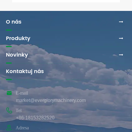
O nás
Produkty
Novinky
Kontaktuj nás

E-mail
market@everglorymachinery.com

Tel
+86-18153282520

Adresa